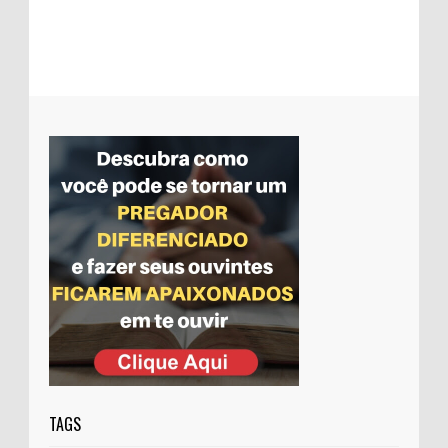
Padre gera polêmica ao ceder paróquia
para evangélicos prestarem culto
Evangélicos tiram projeto que concede
título a Feliciano da pauta
Pastor que chutou a santa volta à TV
depois de 10 anos
TAGS