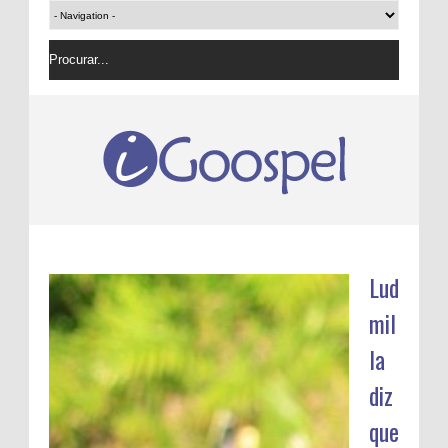
Lud
mil
la
diz
que