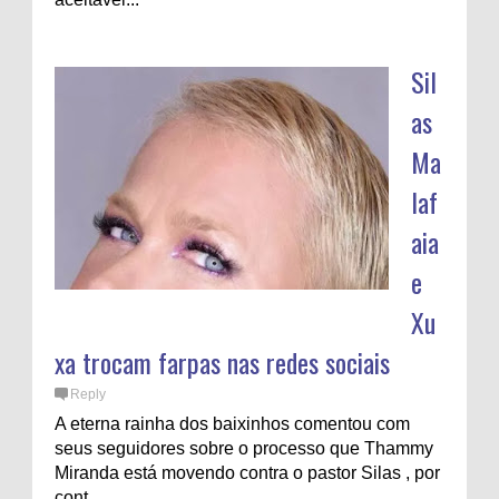
Sil
as
Ma
laf
aia
e
Xu
xa trocam farpas nas redes sociais
Reply
A eterna rainha dos baixinhos comentou com
seus seguidores sobre o processo que Thammy
Miranda está movendo contra o pastor Silas , por
cont...