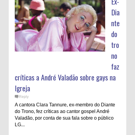
Ex-
Dia
nte
do
tro
no
faz
críticas a André Valadão sobre gays na
Igreja
Reply
A cantora Clara Tannure, ex-membro do Diante
do Trono, fez críticas ao cantor gospel André
Valadão, por conta de sua fala sobre o público
LG...