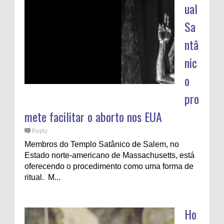
ual
Sa
ntâ
nic
o
pro
mete facilitar o aborto nos EUA
Reply
Membros do Templo Satânico de Salem, no
Estado norte-americano de Massachusetts, está
oferecendo o procedimento como uma forma de
ritual. M...
Ho