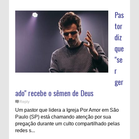
Pas
tor
diz
que
"se
r
ger
ado" recebe o sêmen de Deus
Reply
Um pastor que lidera a Igreja Por Amor em São
Paulo (SP) está chamando atenção por sua
pregação durante um culto compartilhado pelas
redes s...