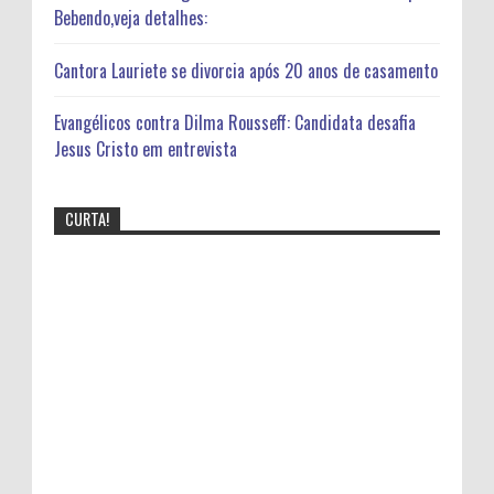
Bebendo,veja detalhes:
Cantora Lauriete se divorcia após 20 anos de casamento
Evangélicos contra Dilma Rousseff: Candidata desafia
Jesus Cristo em entrevista
CURTA!
Bomba! Fotos divulgadas na net mostra
cantora Gospel Bebendo,veja detalhes:
Cantora Lauriete se divorcia após 20 anos de
casamento
Video mostra mensagem subliminar da Música Faz um
milagre em mim