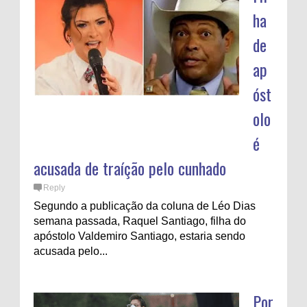
ha
de
ap
óst
olo
é
acusada de traíção pelo cunhado
Reply
Segundo a publicação da coluna de Léo Dias
semana passada, Raquel Santiago, filha do
apóstolo Valdemiro Santiago, estaria sendo
acusada pelo...
Por