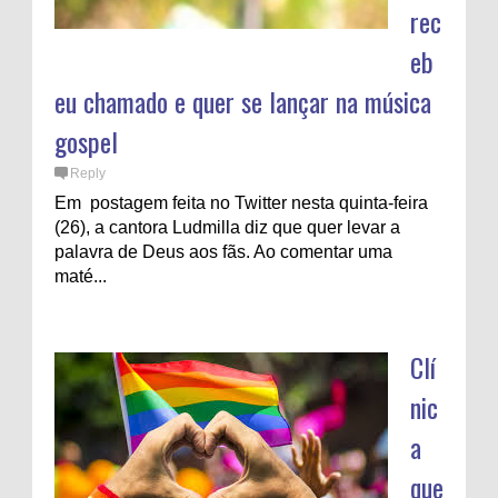
rec
eb
eu chamado e quer se lançar na música
gospel
Reply
Em postagem feita no Twitter nesta quinta-feira
(26), a cantora Ludmilla diz que quer levar a
palavra de Deus aos fãs. Ao comentar uma
maté...
Clí
nic
a
que