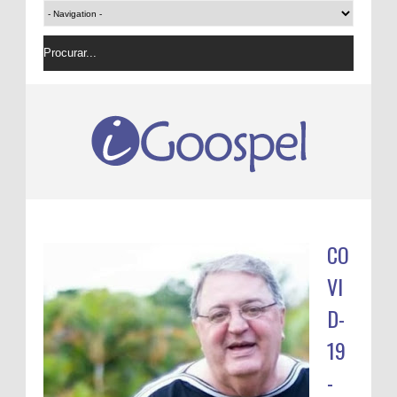
CO
VI
D-
19
-