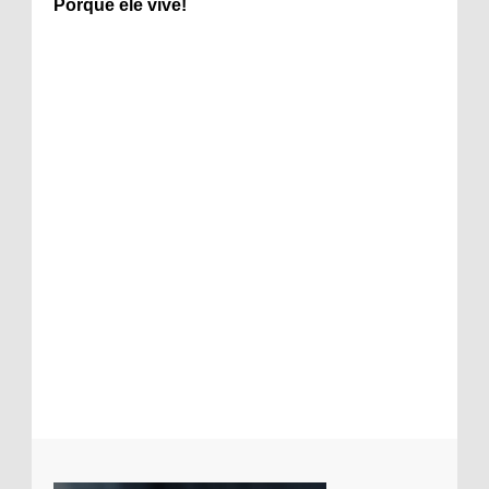
Porque ele vive!
Candidata desafia Jesus Cristo em
entrevista
Foto intíma de cantora da Assembleia de
Deus com pastor cai na net
Regis Danese esclarece comentários sobre
ausência em shows e denúncia em
programa de TV
Padre gera polêmica ao ceder paróquia
para evangélicos prestarem culto
Mensagem subliminar em música da
Galinha pintadinha gera polêmica entre