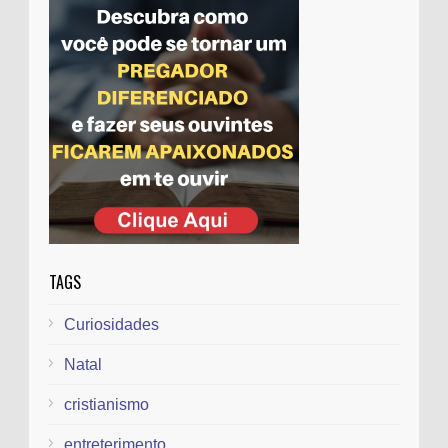
evangélicos
Evangélicos tiram projeto que concede
título a Feliciano da pauta
TAGS
Curiosidades
Natal
cristianismo
entreterimento