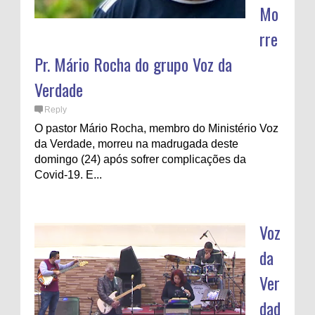
Mo
rre
Pr. Mário Rocha do grupo Voz da
Verdade
Reply
O pastor Mário Rocha, membro do Ministério Voz
da Verdade, morreu na madrugada deste
domingo (24) após sofrer complicações da
Covid-19. E...
Voz
da
Ver
dad