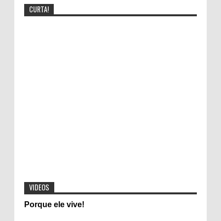
CURTA!
Bomba! Fotos divulgadas na net mostra
cantora Gospel Bebendo,veja detalhes:
Cantora Lauriete se divorcia após 20 anos de
casamento
Video mostra mensagem subliminar da Música Faz um
milagre em mim
"Pulseiras do sexo" Pulseiras coloridas que
determinam experiências sexuais entre
jovens e adolescentes vira moda
VIDEOS
Evangélicos contra Dilma Rousseff:
Porque ele vive!
Candidata desafia Jesus Cristo em