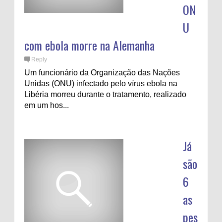
ON
U
com ebola morre na Alemanha
Reply
Um funcionário da Organização das Nações
Unidas (ONU) infectado pelo vírus ebola na
Libéria morreu durante o tratamento, realizado
em um hos...
Já
são
6
as
pes