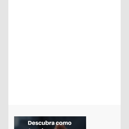
entrevista
Foto intíma de cantora da Assembleia de
Deus com pastor cai na net
Regis Danese esclarece comentários sobre
ausência em shows e denúncia em
programa de TV
Padre gera polêmica ao ceder paróquia
para evangélicos prestarem culto
Evangélicos tiram projeto que concede
título a Feliciano da pauta