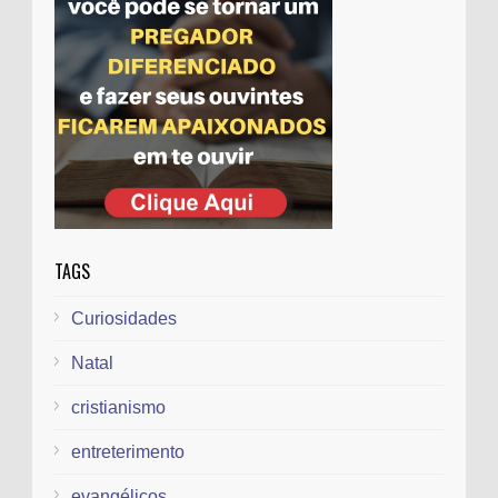
Pastor que chutou a santa volta à TV
depois de 10 anos
TAGS
Curiosidades
Natal
cristianismo
entreterimento
evangélicos