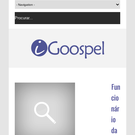
Fun
cio
nár
io
da