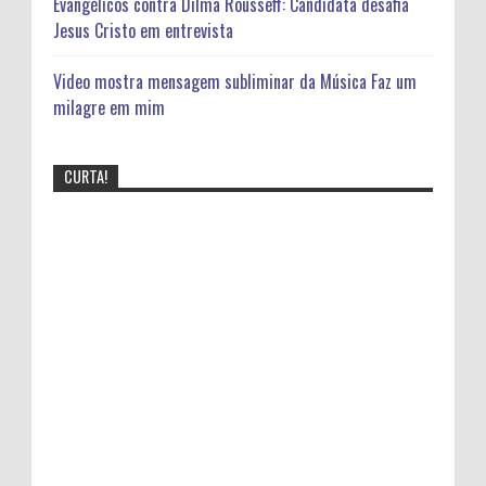
Evangélicos contra Dilma Rousseff: Candidata desafia
Jesus Cristo em entrevista
Video mostra mensagem subliminar da Música Faz um
milagre em mim
CURTA!
Bomba! Fotos divulgadas na net mostra
cantora Gospel Bebendo,veja detalhes:
Cantora Lauriete se divorcia após 20 anos de
casamento
Video mostra mensagem subliminar da Música Faz um
milagre em mim
"Pulseiras do sexo" Pulseiras coloridas que