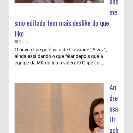
ane
me
smo editado tem mais deslike do que
like
Reply
O novo clipe polêmico de Cassiane "A voz",
ainda está dando o que falar depois que a
equipe da MK editou o video. O Clipe cor...
An
dre
ssa
Ur
ach