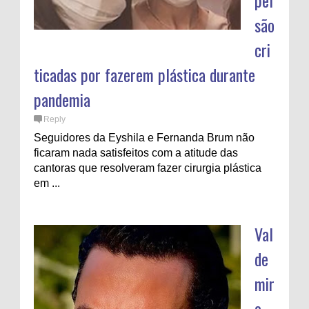
pel
são
cri
ticadas por fazerem plástica durante
pandemia
Reply
Seguidores da Eyshila e Fernanda Brum não
ficaram nada satisfeitos com a atitude das
cantoras que resolveram fazer cirurgia plástica
em ...
Val
de
mir
o