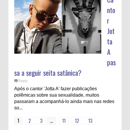
nto
r
Jot
ta
A
pas
sa a seguir seita satânica?
Reply
Após o cantor 'Jotta A' fazer publicações
polêmicas sobre sua sexualidade, muitos
passaram a acompanhá-lo ainda mais nas redes
so...
1
2
3
...
11
12
13