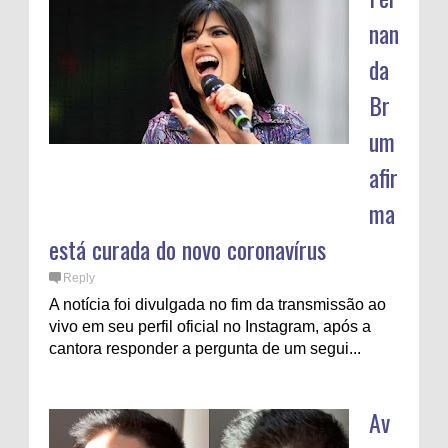
nan
da
Br
um
afir
ma
está curada do novo coronavírus
Reply
A notícia foi divulgada no fim da transmissão ao
vivo em seu perfil oficial no Instagram, após a
cantora responder a pergunta de um segui...
Av