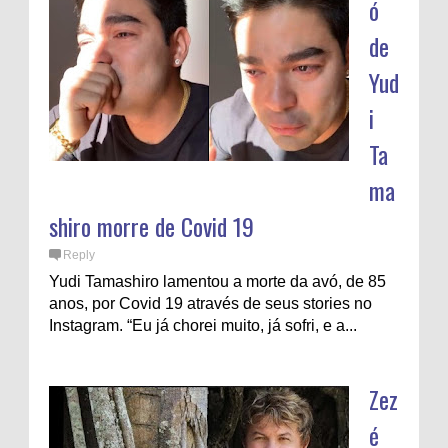
ó
de
Yud
i
Ta
ma
shiro morre de Covid 19
Reply
Yudi Tamashiro lamentou a morte da avó, de 85
anos, por Covid 19 através de seus stories no
Instagram. “Eu já chorei muito, já sofri, e a...
Zez
é