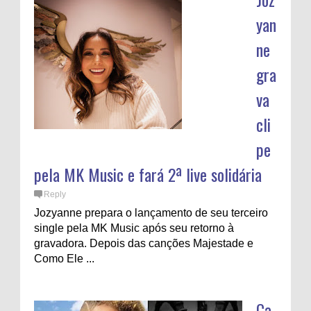
yan
ne
gra
va
cli
pe
pela MK Music e fará 2ª live solidária
Reply
Jozyanne prepara o lançamento de seu terceiro
single pela MK Music após seu retorno à
gravadora. Depois das canções Majestade e
Como Ele ...
Ca