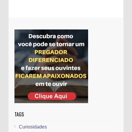
Mensagem subliminar em música da
Galinha pintadinha gera polêmica entre
evangélicos
Evangélicos tiram projeto que concede
título a Feliciano da pauta
TAGS
Curiosidades