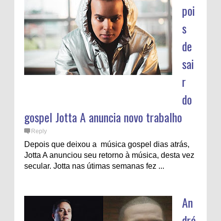
poi
s
de
sai
r
do
gospel Jotta A anuncia novo trabalho
Reply
Depois que deixou a música gospel dias atrás,
Jotta A anunciou seu retorno à música, desta vez
secular. Jotta nas útimas semanas fez ...
An
dré