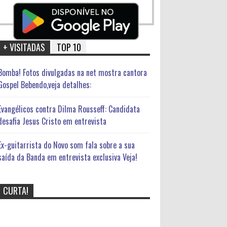
+ VISITADAS
TOP 10
Bomba! Fotos divulgadas na net mostra cantora
Gospel Bebendo,veja detalhes:
Evangélicos contra Dilma Rousseff: Candidata
desafia Jesus Cristo em entrevista
Ex-guitarrista do Novo som fala sobre a sua
saída da Banda em entrevista exclusiva Veja!
CURTA!
Bomba! Fotos divulgadas na net
mostra cantora Gospel
Bebendo,veja detalhes: