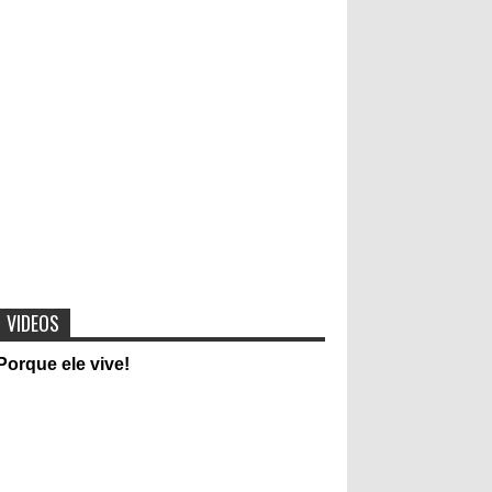
Cantora Lauriete se divorcia após 20 anos de
casamento
Video mostra mensagem subliminar da Música
Faz um milagre em mim
"Pulseiras do sexo" Pulseiras
coloridas que determinam
experiências sexuais entre jovens e
adolescentes vira moda
VIDEOS
Evangélicos contra Dilma Rousseff:
Porque ele vive!
Candidata desafia Jesus Cristo em
entrevista
Foto intíma de cantora da