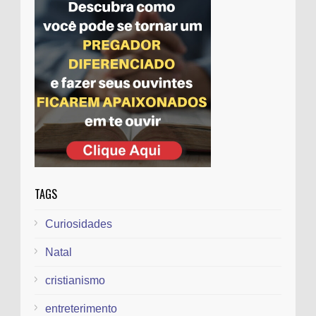
evangélicos
Evangélicos tiram projeto que concede
título a Feliciano da pauta
TAGS
Curiosidades
Natal
cristianismo
entreterimento