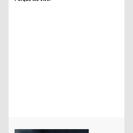
Candidata desafia Jesus Cristo em
entrevista
Foto intíma de cantora da Assembleia de
Deus com pastor cai na net
Regis Danese esclarece comentários sobre
ausência em shows e denúncia em
programa de TV
Padre gera polêmica ao ceder paróquia
para evangélicos prestarem culto
Mensagem subliminar em música da
Galinha pintadinha gera polêmica entre