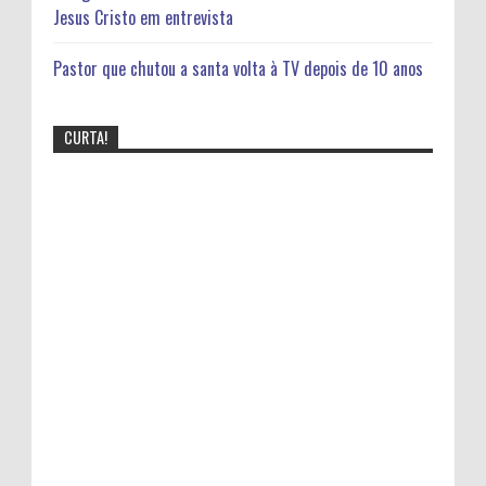
Jesus Cristo em entrevista
Pastor que chutou a santa volta à TV depois de 10 anos
CURTA!
Bomba! Fotos divulgadas na net mostra
cantora Gospel Bebendo,veja detalhes:
Cantora Lauriete se divorcia após 20 anos de
casamento
Video mostra mensagem subliminar da Música Faz um
milagre em mim
"Pulseiras do sexo" Pulseiras coloridas que
determinam experiências sexuais entre