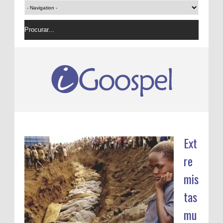
Ext
re
mis
tas
mu