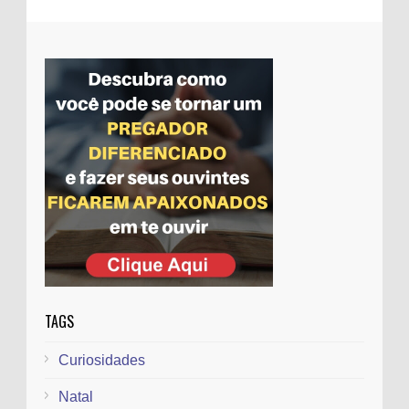
Evangélicos tiram projeto que concede
título a Feliciano da pauta
Mensagem subliminar em música da
Galinha pintadinha gera polêmica entre
evangélicos
TAGS
Curiosidades
Natal