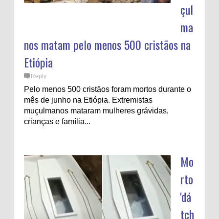
çul
ma
nos matam pelo menos 500 cristãos na
Etiópia
Reply
Pelo menos 500 cristãos foram mortos durante o
mês de junho na Etiópia. Extremistas
muçulmanos mataram mulheres grávidas,
crianças e família...
Mo
rto
'dá
tch