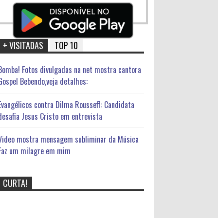
+ VISITADAS
TOP 10
Bomba! Fotos divulgadas na net mostra cantora
Gospel Bebendo,veja detalhes:
Evangélicos contra Dilma Rousseff: Candidata
desafia Jesus Cristo em entrevista
Video mostra mensagem subliminar da Música
Faz um milagre em mim
CURTA!
Bomba! Fotos divulgadas na net
mostra cantora Gospel
Bebendo,veja detalhes: