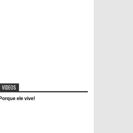
Cantora Lauriete se divorcia após 20 anos de
casamento
Video mostra mensagem subliminar da Música
Faz um milagre em mim
"Pulseiras do sexo" Pulseiras
coloridas que determinam
experiências sexuais entre jovens e
adolescentes vira moda
VIDEOS
Evangélicos contra Dilma Rousseff:
Porque ele vive!
Candidata desafia Jesus Cristo em
entrevista
Foto intíma de cantora da