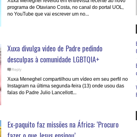
Xuxa Meneghel revelou em entrevista recente ao novo
programa de Otaviano Costa, no canal do portal UOL,
no YouTube que vai escrever um no...
Xuxa divulga video de Padre pedindo
desculpas à comunidade LGBTQIA+
Reply
Xuxa Meneghel compartilhou um vídeo em seu perfil no
Instagram na última segunda-feira (13) onde usou das
falas do Padre Julio Lancellott...
Ex-paquito faz missões na África: ‘Procuro
fazer o que Jesus ensinou’