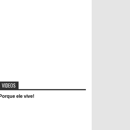
Cantora Lauriete se divorcia após 20 anos de
casamento
Video mostra mensagem subliminar da Música
Faz um milagre em mim
"Pulseiras do sexo" Pulseiras
coloridas que determinam
experiências sexuais entre jovens e
adolescentes vira moda
VIDEOS
Evangélicos contra Dilma Rousseff:
Porque ele vive!
Candidata desafia Jesus Cristo em
entrevista
Foto intíma de cantora da