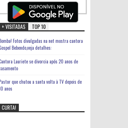
+ VISITADAS
TOP 10
Bomba! Fotos divulgadas na net mostra cantora
Gospel Bebendo,veja detalhes:
Cantora Lauriete se divorcia após 20 anos de
casamento
Pastor que chutou a santa volta à TV depois de
10 anos
CURTA!
Bomba! Fotos divulgadas na net
mostra cantora Gospel
Bebendo,veja detalhes: